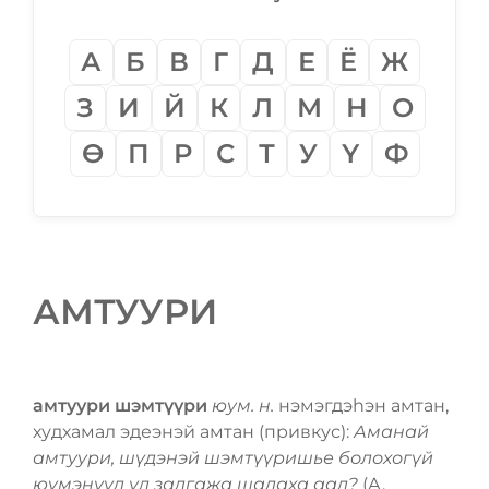
А
Б
В
Г
Д
Е
Ё
Ж
З
И
Й
К
Л
М
Н
О
Ѳ
П
Р
С
Т
У
Ү
Ф
АМТУУРИ
амтуури шэмтүүри
юум. н.
нэмэгдэһэн амтан,
худхамал эдеэнэй амтан (привкус):
Аманай
амтуури, шүдэнэй шэмтүүришье болохогүй
юумэнүүд үл залгажа шадаха аал?
(А.