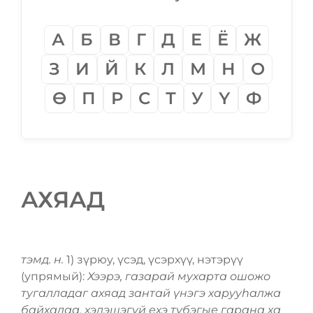
А
Б
В
Г
Д
Е
Ё
Ж
З
И
Й
К
Л
М
Н
О
Ѳ
П
Р
С
Т
У
Ү
Ф
АХЯАД
тэмд. н.
1) зүрюу, үсэд, үсэрхүү, нэтэрүү
(упрямый):
Хээрэ, газарай мухарта ошожо
тугалладаг ахяад зантай үнэгэ харууһалжа
байхадаа, хэлэшэгүй ехэ түбэгые гарана ха